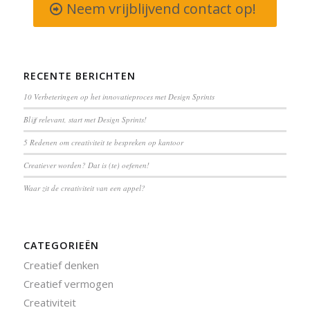
Neem vrijblijvend contact op!
RECENTE BERICHTEN
10 Verbeteringen op het innovatieproces met Design Sprints
Blijf relevant, start met Design Sprints!
5 Redenen om creativiteit te bespreken op kantoor
Creatiever worden? Dat is (te) oefenen!
Waar zit de creativiteit van een appel?
CATEGORIEËN
Creatief denken
Creatief vermogen
Creativiteit