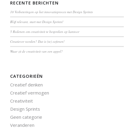
RECENTE BERICHTEN
10 Verbeteringen op het innovatieproces met Design Sprints
Blijf relevant, start met Design Sprints!
5 Redenen om creativiteit te bespreken op kantoor
Creatiever worden? Dat is (te) oefenen!
Waar zit de creativiteit van een appel?
CATEGORIEËN
Creatief denken
Creatief vermogen
Creativiteit
Design Sprints
Geen categorie
Veranderen